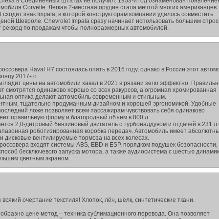
успеха в Соединенных Штатах не получил. 1953-й год ознаменован появление
мобиля Corvette. Легкая 2-местная орудие стала мечтой многих американцев.
t сходит знак Impala, в которой конструкторам компании удалось совместить
ценой Шевроле. Chevrolet Impala сразу начинает использовать большим спрос
т рекорд по продажам чтобы полноразмерных автомобилей.
ссовера Haval H7 состоялась опять в 2015 году, однако в России этот автом
онцу 2017-го.
ыглядит цены на автомобили хавал в 2021 в рязани зело эффектно. Правиль
т смотрятся одинаково хорошо со всех ракурсов, а огромная хромированная
ьная оптика делают автомобиль современным и стильным.
антным, тщательно продуманным дизайном и хорошей эргономикой. Удобные
оследний ложе позволяет всем пассажирам чувствовать себя одинаково
еет правильную форму и благородный объем в 800 л.
ется 2,0-дитровый бензиновый двигатель с турбонаддувом и отдачей в 231 л.
иапазонная роботизированная коробка передач. Автомобиль имеет абсолютн
 и дисковые вентилируемые тормоза на всех колесах.
россовера входят системы ABS, EBD и ESP, порядком подушек безопасности,
способ бесключевого запуска мотора, а также аудиосистема с шестью динами
ольшим цветным экраном.
всякий очертание текстиля! Хлопок, лён, шёлк, синтетические ткани.
образно цене метод – техника сублимационного перевода. Она позволяет