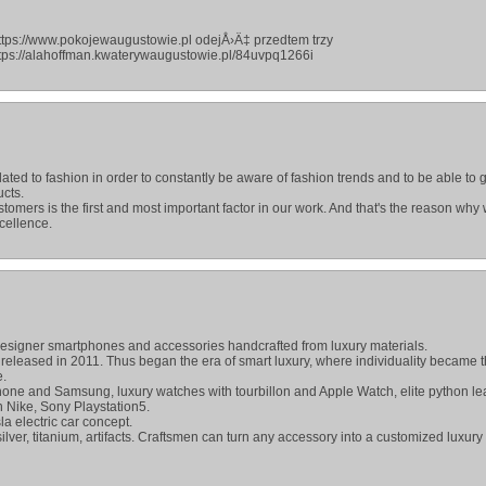
tps://www.pokojewaugustowie.pl odejÅ›Ä‡ przedtem trzy
tps://alahoffman.kwaterywaugustowie.pl/84uvpq1266i
ted to fashion in order to constantly be aware of fashion trends and to be able to 
ucts.
stomers is the first and most important factor in our work. And that's the reason why
cellence.
 designer smartphones and accessories handcrafted from luxury materials.
 released in 2011. Thus began the era of smart luxury, where individuality became 
e.
one and Samsung, luxury watches with tourbillon and Apple Watch, elite python le
 Nike, Sony Playstation5.
la electric car concept.
ilver, titanium, artifacts. Craftsmen can turn any accessory into a customized luxury