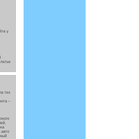
я
йте у
й
платье
ла тех
онта –
рного
лей,
она
 авто
рный