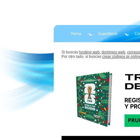
Home
Guestbook
Co
Si buscas
hosting web,
dominios web,
correos
Por otro lado, si buscas
crear códigos qr onlin