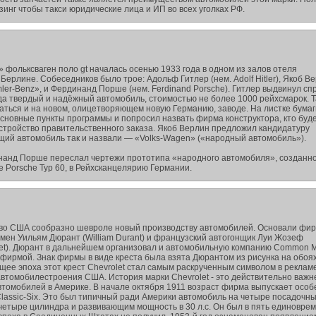
инг чтобы такси юридические лица и ИП во всех уголках РФ.
фольксваген поло gt началась осенью 1933 года в одном из залов отеля
 Берлине. Собеседников было трое: Адольф Гитлер (нем. Adolf Hitler), Якоб В
imler-Benz», и Фердинанд Порше (нем. Ferdinand Porsche). Гитлер выдвинул сп
да твердый и надёжный автомобиль, стоимостью не более 1000 рейхсмарок. Т
ться и на новом, олицетворяющем новую Германию, заводе. На листке бумаг
основные пункты программы и попросил назвать фирма конструктора, кто буд
устройство правительственного заказа. Якоб Верлин предложил кандидатуру
ий автомобиль так и назвали — «Volks-Wagen» («народный автомобиль»).
нанд Порше переслал чертежи прототипа «народного автомобиля», созданн
 Porsche Typ 60, в Рейхсканцелярию Германии.
тво США сообразно шевроле новый производству автомобилей. Основали фир
смен Уильям Дюрант (William Durant) и французский автогонщик Луи Жозеф
let). Дюрант в дальнейшем организовал и автомобильную компанию Common M
фирмой. Знак фирмы в виде креста была взята Дюрантом из рисунка на обоях
щее эпоха этот крест Chevrolet стал самым раскрученным символом в рекламе
автомобилестроения США. История марки Chevrolet - это действительно важ
втомобилей в Америке. В начале октября 1911 возраст фирма выпускает осо
Classic-Six. Это был типичный ради Америки автомобиль на четыре посадочн
четыре цилиндра и развивающим мощность в 30 л.с. Он был в пять единовре