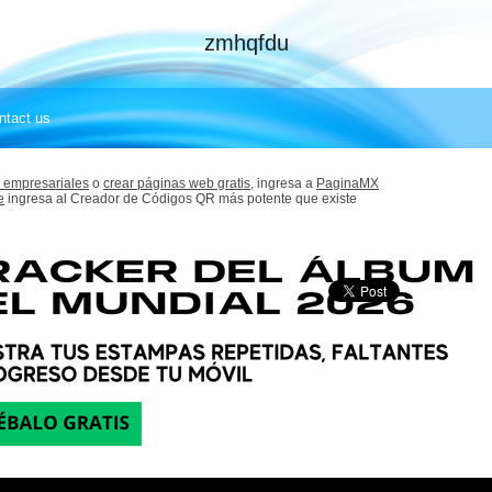
zmhqfdu
ntact us
 empresariales
o
crear páginas web gratis,
ingresa a
PaginaMX
e
ingresa al Creador de Códigos QR más potente que existe