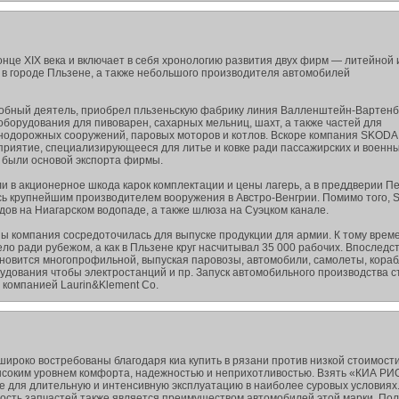
нце XIX века и включает в себя хронологию развития двух фирм — литейной 
в городе Пльзене, а также небольшого производителя автомобилей
собный деятель, приобрел пльзеньскую фабрику линия Валленштейн-Вартенб
оборудования для пивоварен, сахарных мельниц, шахт, а также частей для
нодорожных сооружений, паровых моторов и котлов. Вскоре компания SKODA
приятие, специализирующееся для литье и ковке ради пассажирских и военн
 были основой экспорта фирмы.
и в акционерное шкода карок комплектации и цены лагерь, а в преддверии П
ь крупнейшим производителем вооружения в Австро-Венгрии. Помимо того,
ов на Ниагарском водопаде, а также шлюза на Суэцком канале.
ы компания сосредоточилась для выпуске продукции для армии. К тому врем
ло ради рубежом, а как в Пльзене круг насчитывал 35 000 рабочих. Впоследс
новится многопрофильной, выпуская паровозы, автомобили, самолеты, кораб
удования чтобы электростанций и пр. Запуск автомобильного производства с
 компанией Laurin&Klement Co.
ироко востребованы благодаря киа купить в рязани против низкой стоимости
соким уровнем комфорта, надежностью и неприхотливостью. Взять «КИА РИ
те для длительную и интенсивную эксплуатацию в наиболее суровых условиях
ость запчастей также является преимуществом автомобилей этой марки. По