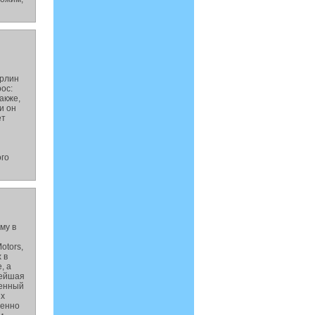
ерлин
рос:
акже,
и он
ет
ого
му в
otors,
 в
, а
нейшая
бенный
ых
менно