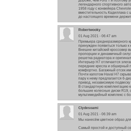
дороже, чем Ford Т и поэтому 
легендарного спортивного авто
1958 году с конвейера Chevrole
вместительность Кадиллака с 
до настоящего времени держи
Robertwooky
01 Aug 2021 - 06:47 am
Премьера среднеразмерного кро
принужден появиться только к к
Внешне китайский кроссовер в
пропорции и динамичный силуэ
решетка радиатора и оригинал
Интерьер H7 отличается элег
передние кресла и обширный п
комфортно. Багажный отсек им
Почти капотом Haval H7 скрыва
пару к нему предлагается 6-д
привод, независимую подвеску
В стандартную комплектацию к
большие колесные диски R19, 
мультимедийный комплекс с б
Clydesoami
01 Aug 2021 - 06:39 am
Мы нанесём цветное образ для 
Самый простой и доступный со