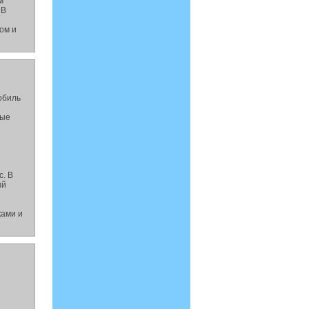
м
 В
ом и
обиль
ные
с. В
ый
ками и