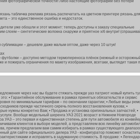
ения фотографической точности! Либо настоящие фотографии без потери
язань табличка реклама рязань распечатать на цветном принтере рязань дл
вета – это единственное ошибка и недостаток.
ители уже обошли и этот момент: теперь доступны к заказу специальные
им слоем – синтетические волокна снаружи и приятное х/б внутри! (спрашива
 сублимации – дешевле даже малым оптом, даже через 10 штук!
ках
е футболки – доступно методом термопереноса плёнок (нежный и осторожны
же и пожирать ограничения по макету изображения, всетаки, выглядит такая 
едложения через нас вы будете стяжать прежде уаз патриот новый купить ту
 это: • Гарантийное обслуживание в рамках принятых обязательств и сервис
ровня по минимальным тарифам – по окончании гарантии; • Любые виды рем
ходников прежде частичного сиречь полного восстановления кузова; •
рые нужны конкретно Вам; • Продажа и установка оригинальных запчастей; •
 услуги. Вообще модельный шеренга УАЗ 2021 возраст в Нижнем Новгороде
а УАЗ – это первая и единственная степень для пути автомобиля из конвейе
аничиваем клиентов в выборе моделей, а представляем всю линейку автомоби
тва, причем предлагаем вам самим избирать в рамках существующего диапаз
енный для сайте официального дилера УАЗ - конфигуратор поможет оснастить
актеристиками и исправлять в задуманную стоимость. В продаже: • Легенда