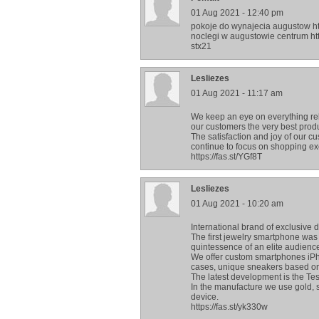
01 Aug 2021 - 12:40 pm
pokoje do wynajecia augustow ht
noclegi w augustowie centrum ht
stx21
Lesliezes
01 Aug 2021 - 11:17 am
We keep an eye on everything rela
our customers the very best prod
The satisfaction and joy of our cu
continue to focus on shopping ex
https://fas.st/YGf8T
Lesliezes
01 Aug 2021 - 10:20 am
International brand of exclusive
The first jewelry smartphone was
quintessence of an elite audienc
We offer custom smartphones iPh
cases, unique sneakers based on
The latest development is the Tes
In the manufacture we use gold, s
device.
https://fas.st/yk330w