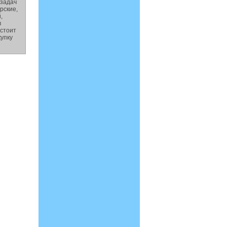
 задач
рские,
,
в
остоит
купку