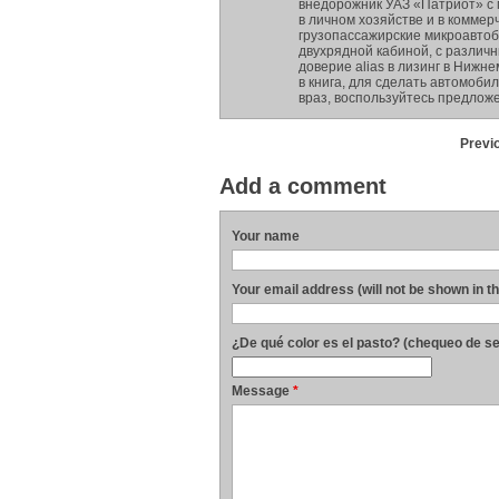
внедорожник УАЗ «Патриот» с 
в личном хозяйстве и в комме
грузопассажирские микроавтоб
двухрядной кабиной, с различ
доверие alias в лизинг в Ниж
в книга, для сделать автомоби
враз, воспользуйтесь предлож
Previ
Add a comment
Your name
Your email address (will not be shown in t
¿De qué color es el pasto? (chequeo de s
Message
*