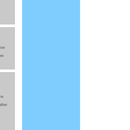
give
 we
the
ather