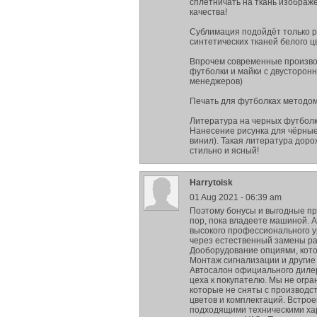
сплетничать на ткань изображ
качества!
Сублимация подойдёт только р
синтетических тканей белого ц
Впрочем современные производ
футболки и майки с двусторонн
менеджеров)
Печать для футболках методом
Литература на черных футбол
Нанесение рисунка для чёрны
винил). Такая литература доро
стильно и ясный!
Harrytoisk
01 Aug 2021 - 06:39 am
Поэтому бонусы и выгодные пр
пор, пока владеете машиной. А
высокого профессионального у
через естественный замены рас
Дооборудование опциями, кото
Монтаж сигнализации и другие
Автосалон официального дилер
цеха к покупателю. Мы не огр
которые не сняты с производс
цветов и комплектаций. Встро
подходящими техническими хар