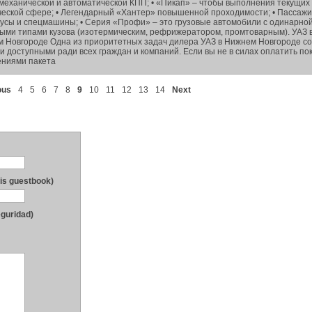
механической и автоматической КПП; • «Пикап» – чтобы выполнения текущих
рческой сфере; • Легендарный «Хантер» повышенной проходимости; • Пассажи
усы и спецмашины; • Серия «Профи» – это грузовые автомобили с одинарной
ными типами кузова (изотермическим, рефрижератором, промтоварным). УАЗ 
нем Новгороде Одна из приоритетных задач дилера УАЗ в Нижнем Новгороде с
ли доступными ради всех граждан и компаний. Если вы не в силах оплатить по
ениями пакета
ous
4
5
6
7
8
9
10
11
12
13
14
Next
his guestbook)
eguridad)