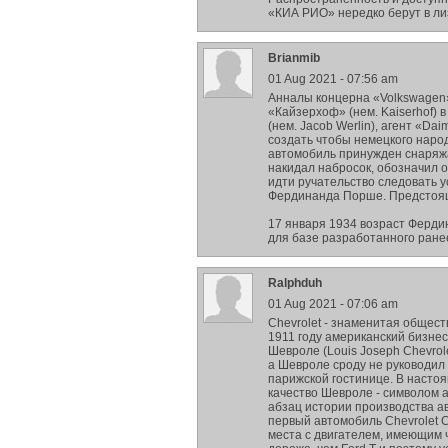
«КИА РИО» нередко берут в лиз
Brianmib
01 Aug 2021 - 07:56 am
Анналы концерна «Volkswagen» 
«Кайзерхоф» (нем. Kaiserhof) в
(нем. Jacob Werlin), агент «Da
создать чтобы немецкого наро
автомобиль принужден снаряжа
накидал набросок, обозначил 
идти ручательство следовать 
Фердинанда Порше. Предстоящ
17 января 1934 возраст Ферди
для базе разработанного ранее
Ralphduh
01 Aug 2021 - 07:06 am
Chevrolet - знаменитая общес
1911 году американский бизне
Шевроле (Louis Joseph Chevro
а Шевроле сроду не руководил 
парижской гостинице. В настоя
качество Шевроле - символом 
абзац истории производства а
первый автомобиль Chevrolet 
места с двигателем, имеющим 