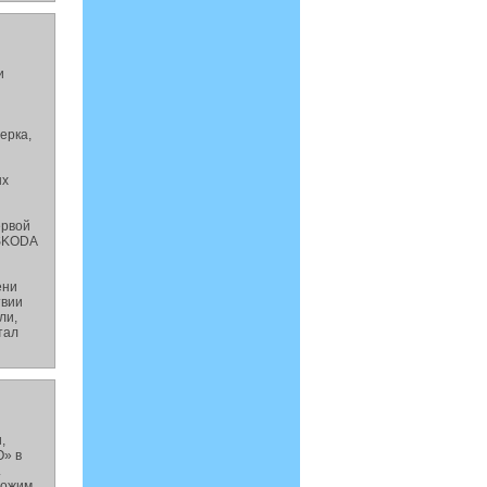
и
ерка,
ых
ервой
 SKODA
ени
твии
ли,
тал
,
О» в
.
ложим,