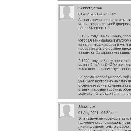
Kennethjorma
01 Aug 2021 - 07:58 am
Анналы компании началась в ко
машиностроительной фабрики 
Laurin&Klement Co.
В 1869 году Эмиль Шкода, спо
которая занималась выпуском 
металлических мостов и желез
превратилась в огромное пред
кораблей. Сахарные мельницы
В 1899 году фабрику превратил
мировой войны SKODA являлас
была поставщиком трубопровод
Во время Первой мировой войн
уже было построено не одно де
окончания войны компания ста
станки, паровые турбины, обор
возможен благодаря слиянию с
Shawnvok
01 Aug 2021 - 07:58 am
Эти надежные корейские авто ш
гармонично сочетающейся с вы
лизинг дозволительно в расче
Распространенность и доступн